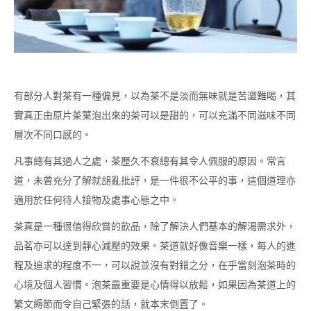
有部分人對茶有一種偏見，以為茶不是淡而無味就是苦澀難喝，其
實真正由原片茶葉泡出來的茶可以是甜的，可以充滿不同滋味不同
層次不同口感的。
凡事總有其過人之處，茶歷久不衰總有其令人佩服的原因。常言
道，未曾充分了解就胡亂批評，是一件很不公平的事，這個道理亦
適用於任何待人接物及處事心態之中。
茶真是一種很值得欣賞的飲品，除了解決人們基本的解渴需求外，
品茗亦可以達到靜心減壓的效果。茶道就好像音樂一樣，每人的進
程及追求的程度不一，可以說並沒有對錯之分，在乎當刻泡茶時的
心境及個人習慣。泡茶最重要是心情得以放鬆，如果因為茶道上的
繁文縟節而令自己緊張的話，就本末倒置了。