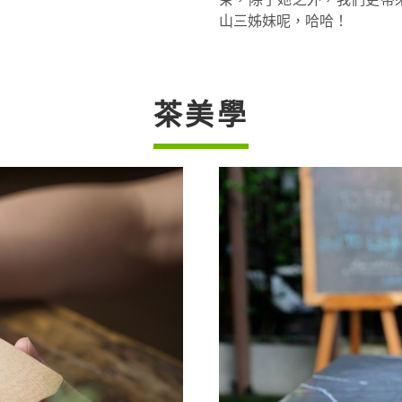
山三姊妹呢，哈哈！
茶美學