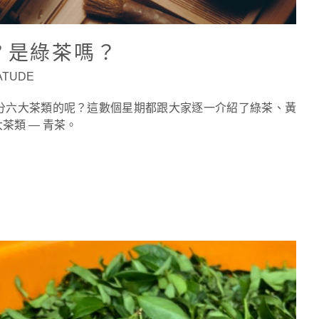
？是綠茶嗎？
EATUDE
分六大茶類的呢？這數個星期都跟大家逐一介紹了綠茶、黃
茶類 — 青茶。