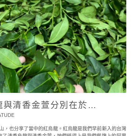
龍與清香金萱分別在於…
EATUDE
山，也分享了當中的紅烏龍。紅烏龍是我們早前新入的台灣
來了清香烏龍與清香金萱，她們稱得上是我們餐牌上的阿里