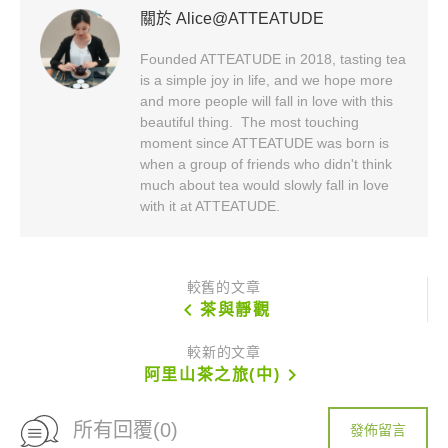
關於 Alice@ATTEATUDE
Founded ATTEATUDE in 2018, tasting tea
is a simple joy in life, and we hope more
and more people will fall in love with this
beautiful thing. The most touching
moment since ATTEATUDE was born is
when a group of friends who didn't think
much about tea would slowly fall in love
with it at ATTEATUDE.
較舊的文章
chevron_left
茶與靜觀
較新的文章
chevron_right
阿里山茶之旅(中)
所有回覆(0)
發佈留言