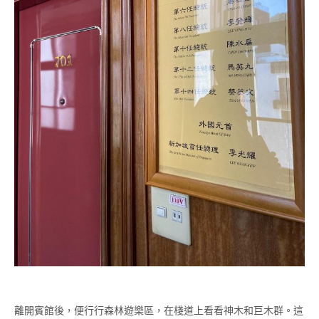
離開賓館後，便行行森林遊樂區，在棧道上看看神木和巨木群。這