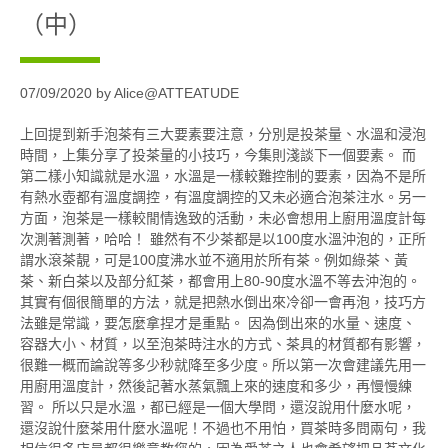
（中）
07/09/2020 by Alice@ATTEATUDE
上回提到新手泡茶有三大要素要注意，分別是投茶量、水溫和浸泡
時間，上集分享了投茶量的小技巧，今集則淺談下一個要素。 而
第二樣小知識就是水溫，水溫是一樣較難控制的要素，因為不是所
有熱水壺都有溫度調控，有溫度調控的又未必適合泡茶注水。另一
方面，泡茶是一樣較閒情逸致的活動，未必會想用上廚用溫度計每
次測著測著，哈哈！ 雖然有不少茶都是以100度水溫沖泡的，正所
謂水滾茶靚，可是100度沸水並不適用於所有茶。例如綠茶、黃
茶、新白茶以及部分紅茶，都會用上80-90度水溫不等去沖泡的。
其實有個很簡單的方法，就是把熱水倒出來冷卻一會再泡，技巧方
法雖是常識，要怎麼拿捏才是重點。 因為倒出來的水量、速度、
容器大小、材質，以至泡茶時注水的方式、茶具的材質都有影響，
很難一概而論說等多少秒就降至多少度。所以第一次會建議先用一
用廚用溫度計，然後記著水蒸氣飄上來的速度和多少，再慢慢練
習。 所以只是水溫，都已經是一個大學問，還沒說用什麼水呢，
還沒說什麼茶用什麼水溫呢！不過也不用怕，買茶時多問兩句，我