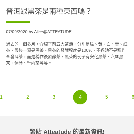
普洱跟黑茶是兩種東西嗎？
07/09/2020 by Alice@ATTEATUDE
過去的一個多月，介紹了前五大茶類，分別是綠、黃、白、青、紅
茶，最後一類是黑茶。黑茶的發酵程度是100%，不過她不是稱作
全發酵茶，而是稱作後發酵茶，黑茶的例子有安化黑茶、六堡黑
茶、伏磚、千両茶等等。
1
2
3
4
5
緊貼 Atteatude 的最新資訊!